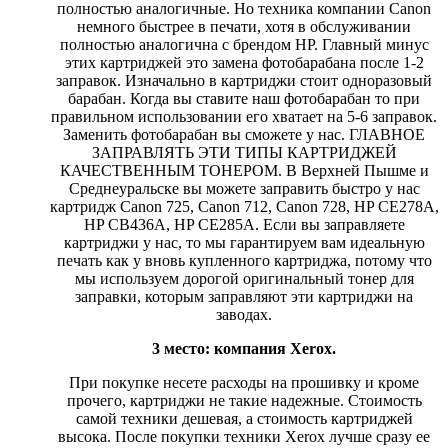
полностью аналогичные. Но техника компании Canon
немного быстрее в печати, хотя в обслуживании
полностью аналогична с брендом HP. Главный минус
этих картриджей это замена фотобарабана после 1-2
заправок. Изначально в картриджи стоит одноразовый
барабан. Когда вы ставите наш фотобарабан то при
правильном использовании его хватает на 5-6 заправок.
Заменить фотобарабан вы сможете у нас. ГЛАВНОЕ
ЗАПРАВЛЯТЬ ЭТИ ТИПЫ КАРТРИДЖЕЙ
КАЧЕСТВЕННЫМ ТОНЕРОМ. В Верхней Пышме и
Среднеуральске вы можете заправить быстро у нас
картридж Canon 725, Canon 712, Canon 728, HP CE278A,
HP CB436A, HP CE285A. Если вы заправляете
картриджи у нас, то мы гарантируем вам идеальную
печать как у вновь купленного картриджа, потому что
мы используем дорогой оригинальный тонер для
заправки, которым заправляют эти картриджи на
заводах.
3 место: компания Xerox.
При покупке несете расходы на прошивку и кроме
прочего, картриджи не такие надежные. Стоимость
самой техники дешевая, а стоимость картриджей
высока. После покупки техники Xerox лучше сразу ее