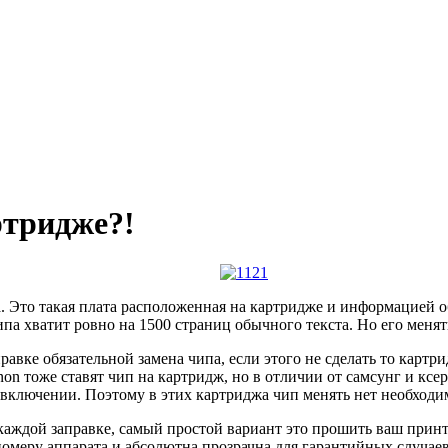
ртридже?!
. Это такая плата расположенная на картридже и информацией о
чипа хватит ровно на 1500 страниц обычного текста. Но его меня
вке обязательной замена чипа, если этого не сделать то картридж
n тоже ставят чип на картридж, но в отличии от самсунг и ксер
включении. Поэтому в этих картриджа чип менять нет необходи
 каждой заправке, самый простой вариант это прошить ваш принте
омеру аппарата и абсолютна прозрачна для гарантийных случаев