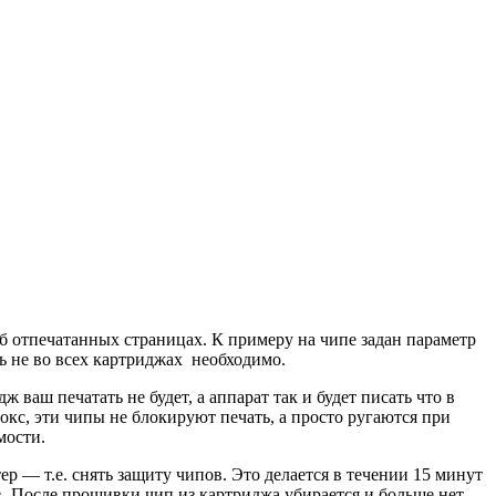
б отпечатанных страницах. К примеру на чипе задан параметр
ть не во всех картриджах необходимо.
 ваш печатать не будет, а аппарат так и будет писать что в
окс, эти чипы не блокируют печать, а просто ругаются при
мости.
р — т.е. снять защиту чипов. Это делается в течении 15 минут
. После прошивки чип из картриджа убирается и больше нет