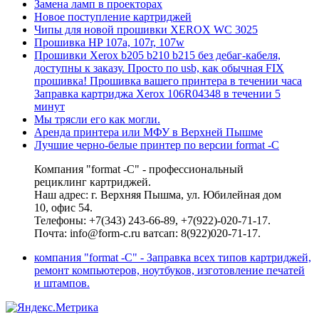
Замена ламп в проекторах
Новое поступление картриджей
Чипы для новой прошивки XEROX WC 3025
Прошивка HP 107a, 107r, 107w
Прошивки Xerox b205 b210 b215 без дебаг-кабеля,
доступны к заказу. Просто по usb, как обычная FIX
прошивка! Прошивка вашего принтера в течении часа
Заправка картриджа Xerox 106R04348 в течении 5
минут
Мы трясли его как могли.
Аренда принтера или МФУ в Верхней Пышме
Лучшие черно-белые принтер по версии format -C
Компания "format -C" - профессиональный
рециклинг картриджей.
Наш адрес: г. Верхняя Пышма, ул. Юбилейная дом
10, офис 54.
Телефоны: +7(343) 243-66-89, +7(922)-020-71-17.
Почта: info@form-c.ru ватсап: 8(922)020-71-17.
компания "format -C" - Заправка всех типов картриджей,
ремонт компьютеров, ноутбуков, изготовление печатей
и штампов.